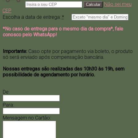
Não sei meu
CEP
Escolha a data de entrega:
*
*No caso de entrega para o mesmo dia da compra*, fale
conosco pelo WhatsApp!
Importante:
Caso opte por pagamento via boleto, o produto
só será enviado após compensação bancária.
Nossas entregas são realizadas das 10h30 às 19h, sem
possibilidade de agendamento por horário.
De:
Para:
Mensagem no Cartão: