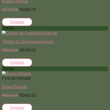
Buque Amanda
R$700,00
R$685,00
Comprar
Oferta!
Cilindro de Orquídeas brancas
R$550,00
R$499,00
Comprar
Oferta!
Fora de estoque
Buque Rafaela
R$550,00
R$490,00
Comprar