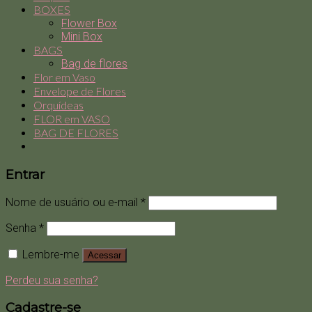
BOXES
Flower Box
Mini Box
BAGS
Bag de flores
Flor em Vaso
Envelope de Flores
Orquídeas
FLOR em VASO
BAG DE FLORES
Entrar
Nome de usuário ou e-mail
*
Senha
*
Lembre-me
Acessar
Perdeu sua senha?
Cadastre-se