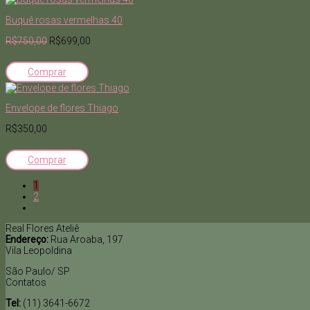
Buquê rosas vermelhas 40
R$750,00
R$699,00
Comprar
Envelope de flores Thiago
R$350,00
Comprar
1
2
Real Flores Ateliê
Endereço:
Rua Aroaba, 197
Vila Leopoldina
São Paulo/ SP
Contatos
Tel:
(11) 3641-6672