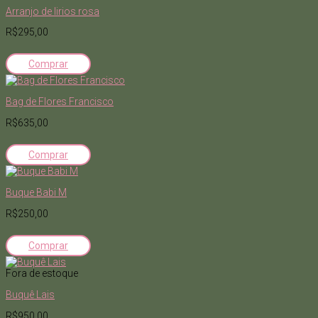
Arranjo de lirios rosa
R$295,00
Comprar
Bag de Flores Francisco
R$635,00
Comprar
Buque Babi M
R$250,00
Comprar
Fora de estoque
Buquê Lais
R$950,00