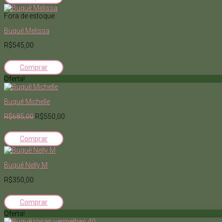
Fora de estoque
Buquê Melissa
R$545,00
Comprar
Oferta!
Buquê Michelle
R$685,00
R$550,00
Comprar
Buquê Nelly M
R$350,00
Comprar
Oferta!