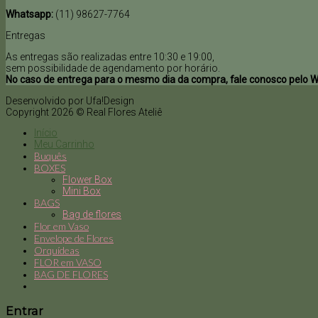
Whatsapp:
(11) 98627-7764
Entregas
As entregas são realizadas entre 10:30 e 19:00,
sem possibilidade de agendamento por horário.
No caso de entrega para o mesmo dia da compra, fale conosco pelo 
Desenvolvido por Ufa!Design
Copyright 2026 © Real Flores Ateliê
Início
Meu Carrinho
Buquês
BOXES
Flower Box
Mini Box
BAGS
Bag de flores
Flor em Vaso
Envelope de Flores
Orquídeas
FLOR em VASO
BAG DE FLORES
Entrar