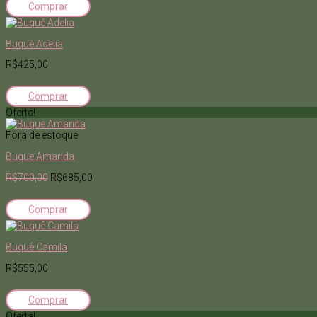
Comprar
Buquê Adelia
R$425,00
Comprar
Oferta!
Fora de estoque
Buque Amanda
R$700,00
R$685,00
Comprar
Buquê Camila
R$555,00
Comprar
Oferta!