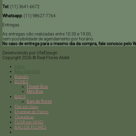
Tel:
(11) 3641-6672
Whatsapp:
(11) 98627-7764
Entregas
As entregas são realizadas entre 10:30 e 19:00,
sem possibilidade de agendamento por horário.
No caso de entrega para o mesmo dia da compra, fale conosco pelo 
Desenvolvido por Ufa!Design
Copyright 2026 © Real Flores Ateliê
Início
Meu Carrinho
Buquês
BOXES
Flower Box
Mini Box
BAGS
Bag de flores
Flor em Vaso
Envelope de Flores
Orquídeas
FLOR em VASO
BAG DE FLORES