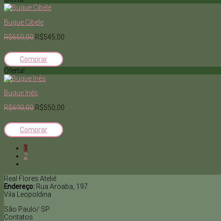
Buque Cibele
R$650,00
R$545,00
Comprar
Oferta!
Buque Inês
R$690,00
R$550,00
Comprar
1
2
Real Flores Ateliê
Endereço:
Rua Aroaba, 197
Vila Leopoldina
São Paulo/ SP
Contatos