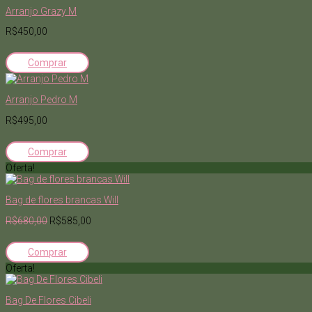
Arranjo Grazy M
R$450,00
Comprar
Arranjo Pedro M
R$495,00
Comprar
Oferta!
Bag de flores brancas Will
R$680,00
R$585,00
Comprar
Oferta!
Bag De Flores Cibeli