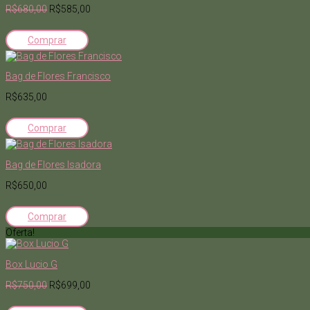
R$680,00
R$585,00
Comprar
Bag de Flores Francisco
R$635,00
Comprar
Bag de Flores Isadora
R$650,00
Comprar
Oferta!
Box Lucio G
R$750,00
R$699,00