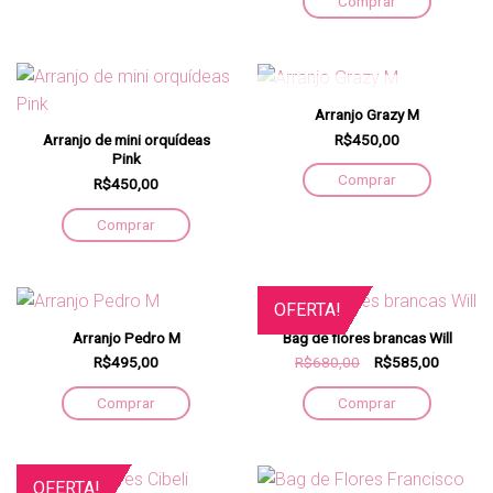
Comprar
FORA DE ESTOQUE
Arranjo Grazy M
R$450,00
Arranjo de mini orquídeas
Pink
Comprar
R$450,00
Comprar
OFERTA!
Arranjo Pedro M
Bag de flores brancas Will
R$495,00
R$680,00
R$585,00
Comprar
Comprar
OFERTA!