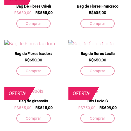
Bag De Flores Cibeli
Bag de Flores Francisco
R$680,00
R$585,00
R$635,00
Comprar
Comprar
FORA DE ESTOQUE
Bag de Flores Isadora
Bag de flores Lucila
R$650,00
R$650,00
Comprar
Comprar
OFERTA!
OFERTA!
Bag de girassóis
Box Lucio G
R$565,00
R$515,00
R$750,00
R$699,00
Comprar
Comprar