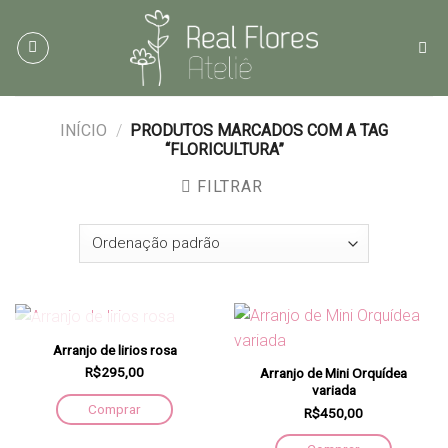
Skip
to
content
INÍCIO
/
PRODUTOS MARCADOS COM A TAG
“FLORICULTURA”
FILTRAR
FORA DE ESTOQUE
Arranjo de lirios rosa
R$295,00
Arranjo de Mini Orquídea
variada
Comprar
R$450,00