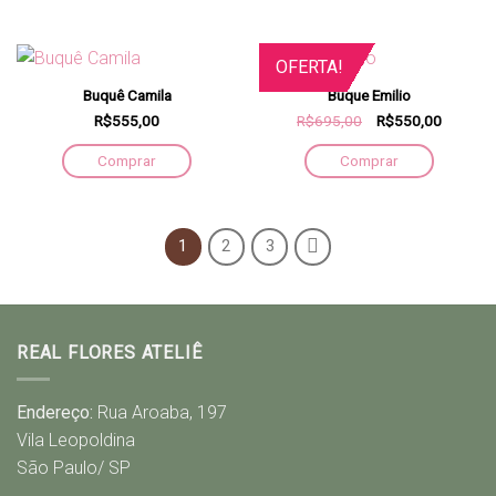
OFERTA!
Buquê Camila
Buque Emilio
R$555,00
R$695,00
R$550,00
Comprar
Comprar
1
2
3
REAL FLORES ATELIÊ
Endereço:
Rua Aroaba, 197
Vila Leopoldina
São Paulo/ SP