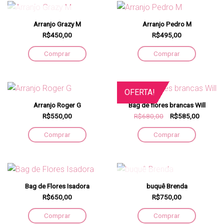
FORA DE ESTOQUE
Arranjo Grazy M
Arranjo Pedro M
R$450,00
R$495,00
Comprar
Comprar
OFERTA!
Arranjo Roger G
Bag de flores brancas Will
R$550,00
R$680,00
R$585,00
Comprar
Comprar
FORA DE ESTOQUE
Bag de Flores Isadora
buquê Brenda
R$650,00
R$750,00
Comprar
Comprar