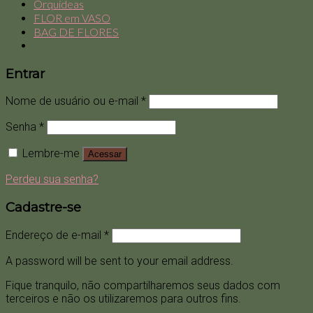
Orquídeas
FLOR em VASO
BAG DE FLORES
Entrar
Nome de usuário ou e-mail
*
Senha
*
Lembre-me
Acessar
Perdeu sua senha?
Cadastre-se
Endereço de e-mail
*
A password will be sent to your email address.
Fique tranquilo, não compartilharemos seus dados com
terceiros e não os utilizaremos para outros fins.