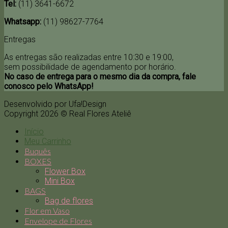
Tel:
(11) 3641-6672
Whatsapp:
(11) 98627-7764
Entregas
As entregas são realizadas entre 10:30 e 19:00,
sem possibilidade de agendamento por horário.
No caso de entrega para o mesmo dia da compra, fale
conosco pelo WhatsApp!
Desenvolvido por Ufa!Design
Copyright 2026 © Real Flores Ateliê
Início
Meu Carrinho
Buquês
BOXES
Flower Box
Mini Box
BAGS
Bag de flores
Flor em Vaso
Envelope de Flores