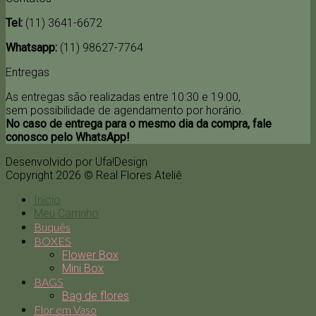
Tel:
(11) 3641-6672
Whatsapp:
(11) 98627-7764
Entregas
As entregas são realizadas entre 10:30 e 19:00,
sem possibilidade de agendamento por horário.
No caso de entrega para o mesmo dia da compra, fale
conosco pelo WhatsApp!
Desenvolvido por Ufa!Design
Copyright 2026 © Real Flores Ateliê
Início
Meu Carrinho
Buquês
BOXES
Flower Box
Mini Box
BAGS
Bag de flores
Flor em Vaso