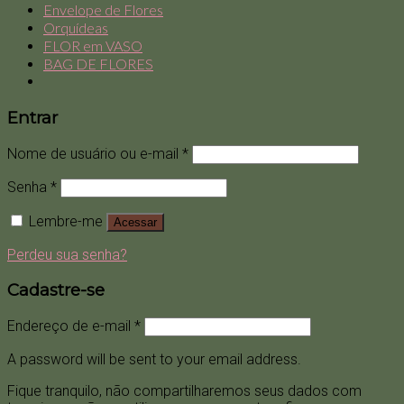
Envelope de Flores
Orquídeas
FLOR em VASO
BAG DE FLORES
Entrar
Nome de usuário ou e-mail
*
Senha
*
Lembre-me
Acessar
Perdeu sua senha?
Cadastre-se
Endereço de e-mail
*
A password will be sent to your email address.
Fique tranquilo, não compartilharemos seus dados com